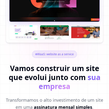
SOAP - Transformação de Ideias
ProUse - Proteção Veicular
ChildFund - Organização
BDMG - Crédito Assistido
Internacional
WaaS: website as a service
Vamos construir um site
que evolui junto com
sua
empresa
Transformamos o alto investimento de um site
em uma
assinatura mensal simples
.